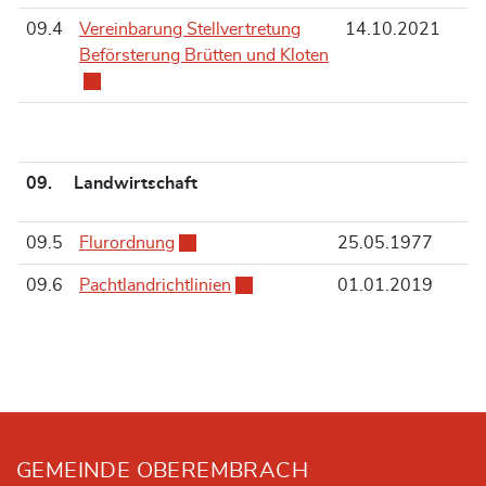
09.4
Vereinbarung Stellvertretung
14.10.2021
Beförsterung Brütten und Kloten
Externer Link wird i
09. Landwirtschaft
09.5
Flurordnung
Externer Link wird in einem neuen Fenste
25.05.1977
09.6
Pachtlandrichtlinien
Externer Link wird in einem neuen
01.01.2019
Fusszeile
GEMEINDE OBEREMBRACH