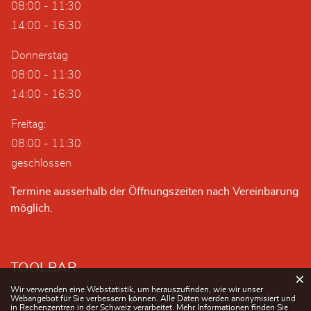
08:00 - 11:30
14:00 - 16:30
Donnerstag
08:00 - 11:30
14:00 - 16:30
Freitag:
08:00 - 11:30
geschlossen
Termine ausserhalb der Öffnungszeiten nach Vereinbarung
möglich.
TOOLBAR
×
Webstatistik
Wir verwenden eine Webstatistik, um herauszufinden, wie wir unser
Datenschutz
Impressum
Webangebot für Sie verbessern können. Alle Daten werden anonymisiert und
in Rechenzentren in der Schweiz verarbeitet. Mehr Informationen finden Sie