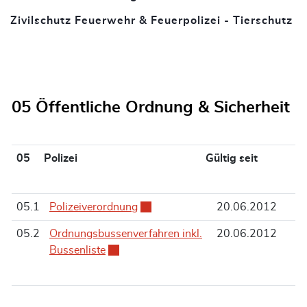
Zivilschutz Feuerwehr & Feuerpolizei - Tierschutz
(a
05 Öffentliche Ordnung & Sicherheit
05 Polizei
Gültig seit
05.1
Polizeiverordnung
Externer Link wird in einem neuen 
20.06.2012
05.2
Ordnungsbussenverfahren inkl.
20.06.2012
Bussenliste
Externer Link wird in einem neuen Fenster