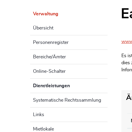
E
Verwaltung
Zu
Übersicht
www.
Personenregister
Es i
Bereiche/Ämter
dies
Infor
Online-Schalter
Dienstleistungen
(ausgewählt)
Ä
Systematische Rechtssammlung
Links
Mietlokale