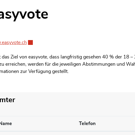
asyvote
gehörige Objekte
easyvote.ch
Externer Link wird in einem neuen Fenster geöffnet
st das Ziel von easyvote, dass langfristig gesehen 40 % der 18
 zu erreichen, werden für die jeweiligen Abstimmungen und Wahl
mationen zur Verfügung gestellt.
mter
Name
Telefon